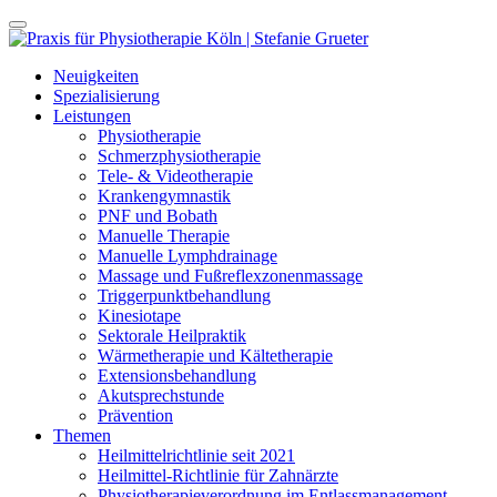
Neuigkeiten
Spezialisierung
Leistungen
Physiotherapie
Schmerzphysiotherapie
Tele- & Videotherapie
Krankengymnastik
PNF und Bobath
Manuelle Therapie
Manuelle Lymphdrainage
Massage und Fußreflexzonenmassage
Triggerpunktbehandlung
Kinesiotape
Sektorale Heilpraktik
Wärmetherapie und Kältetherapie
Extensionsbehandlung
Akutsprechstunde
Prävention
Themen
Heilmittelrichtlinie seit 2021
Heilmittel-Richtlinie für Zahnärzte
Physiotherapieverordnung im Entlassmanagement