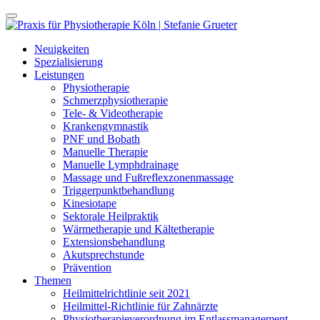
Neuigkeiten
Spezialisierung
Leistungen
Physiotherapie
Schmerzphysiotherapie
Tele- & Videotherapie
Krankengymnastik
PNF und Bobath
Manuelle Therapie
Manuelle Lymphdrainage
Massage und Fußreflexzonenmassage
Triggerpunktbehandlung
Kinesiotape
Sektorale Heilpraktik
Wärmetherapie und Kältetherapie
Extensionsbehandlung
Akutsprechstunde
Prävention
Themen
Heilmittelrichtlinie seit 2021
Heilmittel-Richtlinie für Zahnärzte
Physiotherapieverordnung im Entlassmanagement